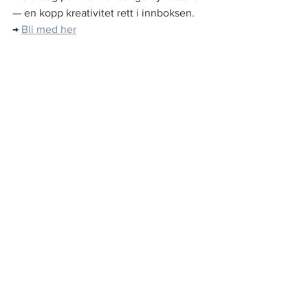
— en kopp kreativitet rett i innboksen.
→ 
Bli med her
♡
Holistisk Design
Se alle
Siste innlegg