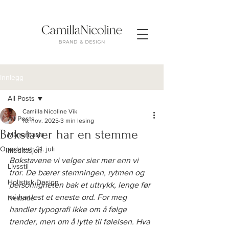
Innlegg
All Posts
Camilla Nicoline Vik
All Posts
10. nov. 2025
3 min lesing
Bokstaver har en stemme
Månerituale
Oppdatert:
21. juli
Meditasjon
Bokstavene vi velger sier mer enn vi 
Livsstil
tror. De bærer stemningen, rytmen og 
Holistisk Design
personligheten bak et uttrykk, lenge før 
vi har lest et eneste ord. For meg 
Nettside
handler typografi ikke om å følge 
trender, men om å lytte til følelsen. Hva 