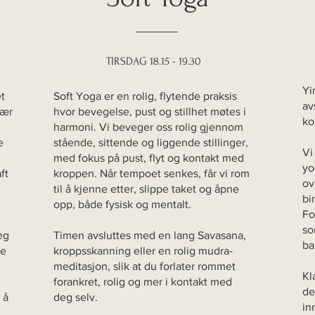
TIRSDAG 18.15 - 19.30
Yi
t
Soft Yoga er en rolig, flytende praksis
av
vær
hvor bevegelse, pust og stillhet møtes i
ko
harmoni. Vi beveger oss rolig gjennom
e
stående, sittende og liggende stillinger,
Vi
med fokus på pust, flyt og kontakt med
yo
ft
kroppen. Når tempoet senkes, får vi rom
ov
til å kjenne etter, slippe taket og åpne
bi
opp, både fysisk og mentalt.
Fo
so
eg
Timen avsluttes med en lang Savasana,
ba
re
kroppsskanning eller en rolig mudra-
meditasjon, slik at du forlater rommet
Kl
forankret, rolig og mer i kontakt med
de
 å
deg selv.
in