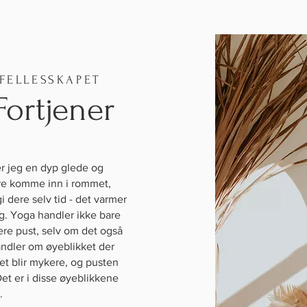
 FELLESSKAPET
Fortjener
er jeg en dyp glede og
ere komme inn i rommet,
 dere selv tid - det varmer
g. Yoga handler ikke bare
re pust, selv om det også
andler om øyeblikket der
et blir mykere, og pusten
Det er i disse øyeblikkene
r.