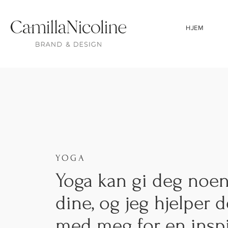
HJEM
YOGA
Yoga kan gi deg noen
dine, og jeg hjelper d
med meg for en inspi