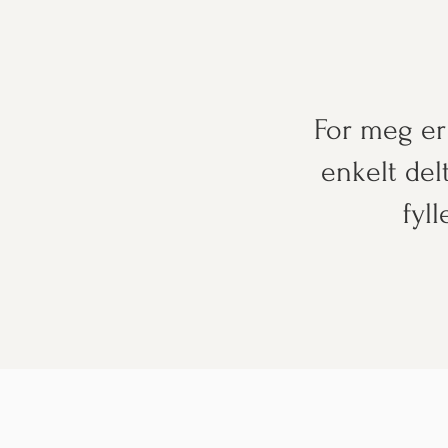
For meg er
enkelt del
fyl