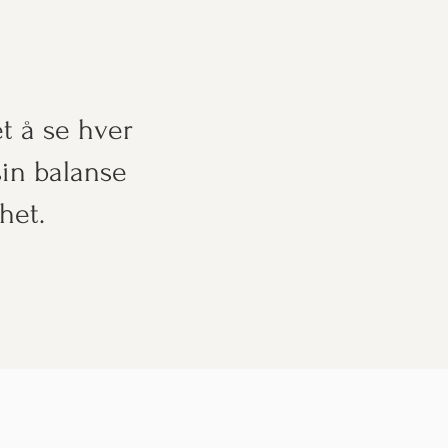
t å se hver
sin balanse
het.