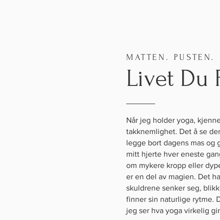
MATTEN. PUSTEN.
Livet Du 
Når jeg holder yoga, kjenn
takknemlighet. Det å se d
legge bort dagens mas og gi
mitt hjerte hver eneste gan
om mykere kropp eller dype
er en del av magien. Det h
skuldrene senker seg, blikk
finner sin naturlige rytme. 
jeg ser hva yoga virkelig gi