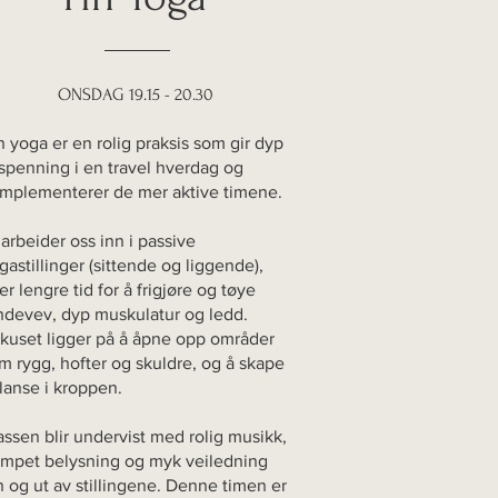
ONSDAG 19.15 - 20.30
n yoga er en rolig praksis som gir dyp
spenning i en travel hverdag og
mplementerer de mer aktive timene.
 arbeider oss inn i passive
gastillinger (sittende og liggende),
er lengre tid for å frigjøre og tøye
ndevev, dyp muskulatur og ledd.
kuset ligger på å åpne opp områder
m rygg, hofter og skuldre, og å skape
lanse i kroppen.
assen blir undervist med rolig musikk,
mpet belysning og myk veiledning
n og ut av stillingene. Denne timen er