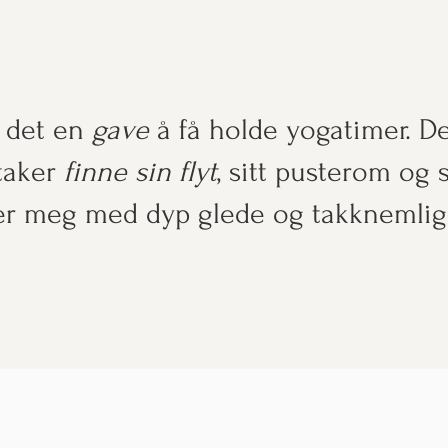
 det en
gave
å få holde yogatimer. De
taker
finne sin flyt
,
sitt pusterom og 
ler meg med dyp glede og takknemlig