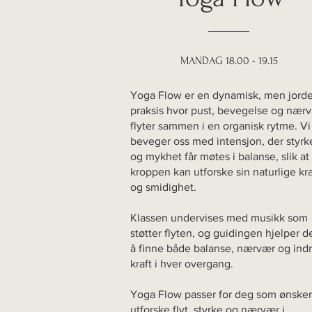
MANDAG 18.00 - 19.15
Yoga Flow er en dynamisk, men jorde
praksis hvor pust, bevegelse og nær
flyter sammen i en organisk rytme. Vi
beveger oss med intensjon, der styrk
og mykhet får møtes i balanse, slik at
kroppen kan utforske sin naturlige kra
og smidighet.
Klassen undervises med musikk som
støtter flyten, og guidingen hjelper d
å finne både balanse, nærvær og ind
kraft i hver overgang.
Yoga Flow passer for deg som ønsker
utforske flyt, styrke og nærvær i