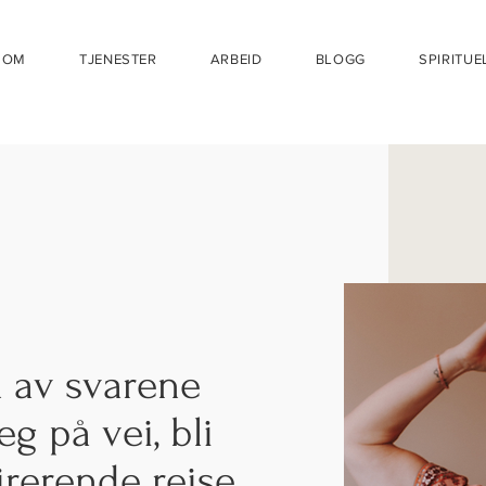
OM
TJENESTER
ARBEID
BLOGG
SPIRITUE
 av svarene
eg på vei, bli
rerende reise