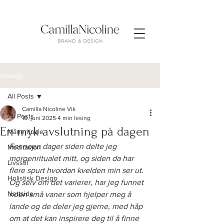
Innlegg
All Posts
Camilla Nicoline Vik
All Posts
16. juni 2025
4 min lesing
En myk avslutning på dagen
Månerituale
For noen dager siden delte jeg 
Meditasjon
morgenritualet mitt, og siden da har 
Livsstil
flere spurt hvordan kvelden min ser ut. 
Holistisk Design
Og selv om det varierer, har jeg funnet 
Nettside
noen små vaner som hjelper meg å 
lande og de deler jeg gjerne, med håp 
om at det kan inspirere deg til å finne 