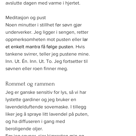
avslutte dagen med varme i hjertet.
Meditasjon og pust
Noen minutter i stillhet før søvn gjør 
underverker. Jeg ligger i sengen, retter 
oppmerksomheten mot pusten eller 
lar 
et enkelt mantra få følge pusten
. Hvis 
tankene svirrer, teller jeg pustene mine. 
Inn. Ut. Én. Inn. Ut. To. Jeg fortsetter til 
søvnen eller roen finner meg.
Rommet og rammen
Jeg er ganske sensitiv for lys, så vi har 
lystette gardiner og jeg bruker en 
lavendelduftende sovemaske. I tillegg 
liker jeg å spraye litt lavendel på puten, 
og ha diffuseren i gang med 
beroligende oljer.
Før jeg sovner, sier kjæresten min og 