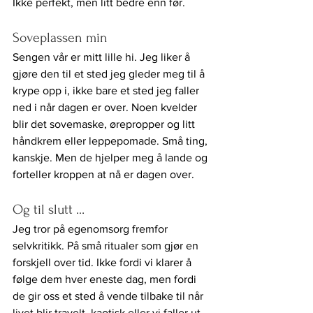
Ikke perfekt, men litt bedre enn før.
Soveplassen min
Sengen vår er mitt lille hi. Jeg liker å 
gjøre den til et sted jeg gleder meg til å 
krype opp i, ikke bare et sted jeg faller 
ned i når dagen er over. Noen kvelder 
blir det sovemaske, ørepropper og litt 
håndkrem eller leppepomade. Små ting, 
kanskje. Men de hjelper meg å lande og 
forteller kroppen at nå er dagen over.
Og til slutt …
Jeg tror på egenomsorg fremfor 
selvkritikk. På små ritualer som gjør en 
forskjell over tid. Ikke fordi vi klarer å 
følge dem hver eneste dag, men fordi 
de gir oss et sted å vende tilbake til når 
livet blir travelt, kaotisk eller vi faller ut 