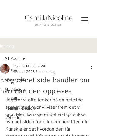
Innlegg
All Posts
Camilla Nicoline Vik
All Posts
28. mai 2025
3 min lesing
En god nettside handler om
Månerituale
hvordan den oppleves
Meditasjon
Livsstil
Jeg tror vi ofte tenker på en nettside 
som et sted hvor vi viser frem det vi 
Holistisk Design
gjør. Men kanskje er det viktigste ikke 
Nettside
hva nettsiden forteller om bedriften din. 
Kanskje er det hvordan den får 