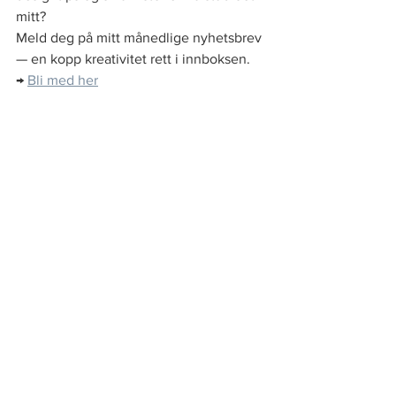
mitt?
Meld deg på mitt månedlige nyhetsbrev 
— en kopp kreativitet rett i innboksen.
→ 
Bli med her
♡
Holistisk Design
Nettside
Se alle
Siste innlegg