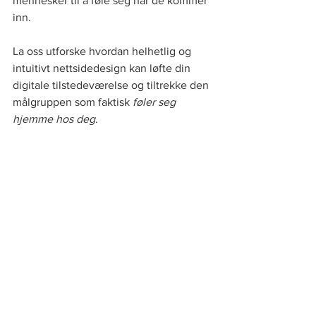
mennesker til å føle seg når de kommer 
inn.
La oss utforske hvordan helhetlig og 
intuitivt nettsidedesign kan løfte din 
digitale tilstedeværelse og tiltrekke den 
målgruppen som faktisk 
føler seg 
hjemme hos deg
.