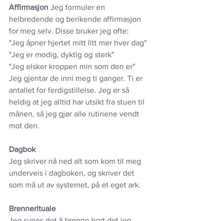
Affirmasjon
 Jeg formuler en 
helbredende og berikende affirmasjon 
for meg selv. Disse bruker jeg ofte:
"Jeg åpner hjertet mitt litt mer hver dag"
"Jeg er modig, dyktig og sterk"
"Jeg elsker kroppen min som den er"
Jeg gjentar de inni meg ti ganger. Ti er 
antallet for ferdigstillelse. Jeg er så 
heldig at jeg alltid har utsikt fra stuen til 
månen, så jeg gjør alle rutinene vendt 
mot den.
Dagbok
Jeg skriver nå ned alt som kom til meg 
underveis i dagboken, og skriver det 
som må ut av systemet, på et eget ark.
Brennerituale
Jeg synes det å brenne bort det jeg 