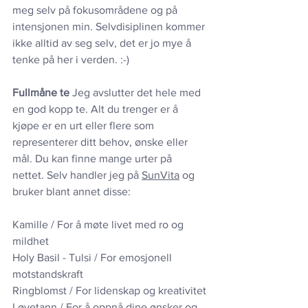
meg selv på fokusområdene og på 
intensjonen min. Selvdisiplinen kommer 
ikke alltid av seg selv, det er jo mye å 
tenke på her i verden. :-) 
Fullmåne te
 Jeg avslutter det hele med 
en god kopp te. Alt du trenger er å 
kjøpe er en urt eller flere som 
representerer ditt behov, ønske eller 
mål. Du kan finne mange urter på 
nettet. Selv handler jeg på 
SunVita
 og 
bruker blant annet disse:
Kamille / For å møte livet med ro og 
mildhet
Holy Basil - Tulsi / For emosjonell 
motstandskraft
Ringblomst / For lidenskap og kreativitet
Løvetann / For å oppnå dine ønsker og 