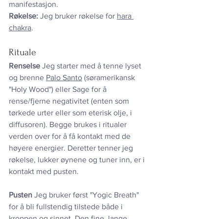
manifestasjon. 
Røkelse:
 Jeg bruker røkelse for 
hara 
chakra
.
Rituale
Renselse 
Jeg starter med å tenne lyset 
og brenne 
Palo Santo
 (søramerikansk 
"Holy Wood") eller Sage for å 
rense/fjerne negativitet (enten som 
tørkede urter eller som eterisk olje, i 
diffusoren). Begge brukes i ritualer 
verden over for å få kontakt med de 
høyere energier. Deretter tenner jeg 
røkelse, lukker øynene og tuner inn, er i 
kontakt med pusten.
Pusten 
Jeg bruker først "Yogic Breath" 
for å bli fullstendig tilstede både i 
kroppen og sinnet. Den fine, lange 