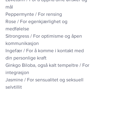
mål
Peppermynte / For rensing
Rose / For egenkjærlighet og 
medfølelse
Sitrongress / For optimisme og åpen 
kommunikasjon
Ingefær / For å komme i kontakt med 
din personlige kraft
Ginkgo Biloba, også kalt tempeltre / For 
integrasjon
Jasmine / For sensualitet og seksuell 
selvtillit
Mugwort, burot / For økt intuisjon og 
visjonære evner
Kok opp vann i vannkokeren og hell 
vannet med oppmerksomhet i koppen 
din. La tebladene trekke i noen 