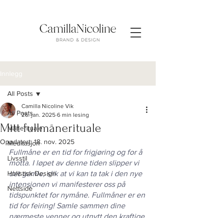
Innlegg
All Posts
Camilla Nicoline Vik
All Posts
26. jan. 2025
6 min lesing
Mitt fullmånerituale
Månerituale
Oppdatert:
18. nov. 2025
Meditasjon
Fullmåne er en tid for frigjøring og for å 
Livsstil
motta. I løpet av denne tiden slipper vi 
Holistisk Design
det gamle, slik at vi kan ta tak i den nye 
intensjonen vi manifesterer oss på 
Nettside
tidspunktet for nymåne. Fullmåner er en 
tid for feiring! Samle sammen dine 
nærmeste venner og utnytt den kraftige 