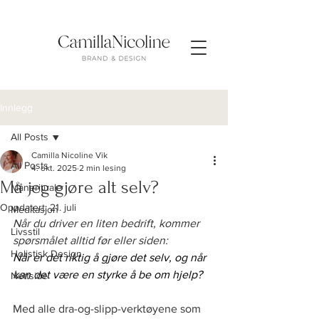
Innlegg
All Posts
Camilla Nicoline Vik
All Posts
4. okt. 2025
2 min lesing
Må jeg gjøre alt selv?
Månerituale
Oppdatert:
21. juli
Meditasjon
Når du driver en liten bedrift, kommer 
Livsstil
spørsmålet alltid før eller siden:
Holistisk Design
Når er det riktig å gjøre det selv, og når 
kan det være en styrke å be om hjelp?
Nettside
Med alle dra-og-slipp-verktøyene som 